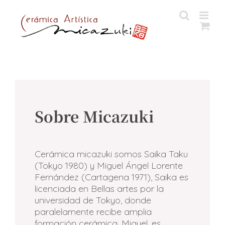
Saltar
al
contenido
Sobre Micazuki
Cerámica micazuki somos Saika Taku
(Tokyo 1980) y Miguel Ángel Lorente
Fernández (Cartagena 1971), Saika es
licenciada en Bellas artes por la
universidad de Tokyo, donde
paralelamente recibe amplia
formación cerámica, Miguel, es